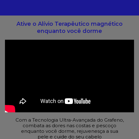
Ative o Alívio Terapêutico magnético
enquanto você dorme
Com a Tecnologia Ultra-Avançada do Grafeno,
combata as dores nas costas e pescoço
enquanto você dorme, rejuvenesça a sua
pele e cuide do seu cabelo