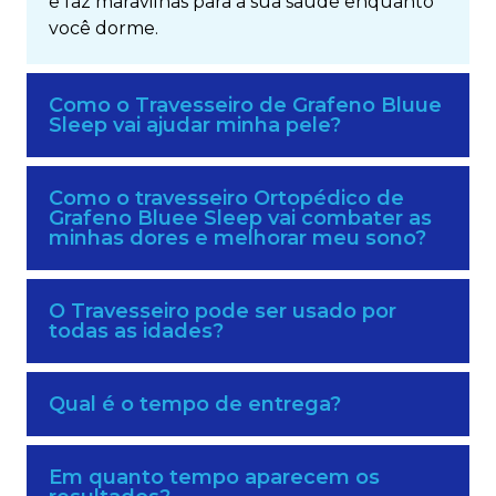
e faz maravilhas para a sua saúde enquanto
você dorme.
Como o Travesseiro de Grafeno Bluue
Sleep vai ajudar minha pele?
Como o travesseiro Ortopédico de
Grafeno Bluee Sleep vai combater as
minhas dores e melhorar meu sono?
O Travesseiro pode ser usado por
todas as idades?
Qual é o tempo de entrega?
Em quanto tempo aparecem os