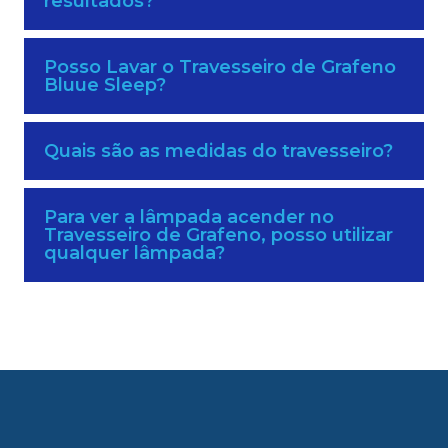
resultados?
Posso Lavar o Travesseiro de Grafeno
Bluue Sleep?
Quais são as medidas do travesseiro?
Para ver a lâmpada acender no
Travesseiro de Grafeno, posso utilizar
qualquer lâmpada?