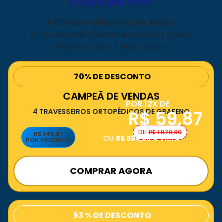
Opção pra Você
Últimas unidades com preço
promocional! Garanta o seu kit agora
mesmo com Frete Grátis.
70% DE DESCONTO
CAMPEÃ DE VENDAS
POR 12X DE
R$ 59,87
4 TRAVESSEIROS ORTOPÉDICOS DE GRAFENO
DE:
R$ 1.979,90
R$ 149,97
OU
R$ 599,90
À VISTA
POR PRODUTO
COMPRAR AGORA
53 % DE DESCONTO