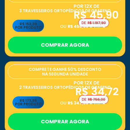
POR 12X DE
R$ 45,90
3 TRAVESSEIROS ORTOPÉDICOS DE GRAFENO
DE:
R$ 1.197,90
R$ 153,30
OU
R$ 459,90
À VISTA
POR PRODUTO
COMPRAR AGORA
COMPRE 1 E GANHE 50% DESCONTO
NA SEGUNDA UNIDADE
POR 12X DE
R$ 34,72
2 TRAVESSEIROS ORTOPÉDICOS DE GRAFENO
DE:
R$ 756,00
R$ 173,95
OU
R$ 347,90
À VISTA
POR PRODUTO
COMPRAR AGORA